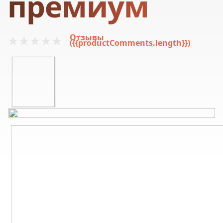
премиум
Отзывы
({{productComments.length}})