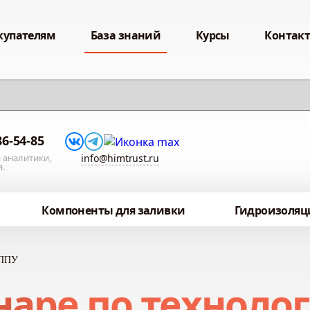
купателям
База знаний
Курсы
Контак
86-54-85
 аналитики,
info@himtrust.ru
я.
Компоненты для заливки
Гидроизоляц
 ППУ
наре по техноло