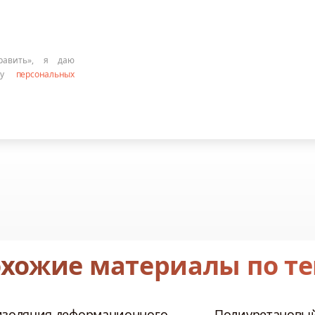
равить», я даю
тку
персональных
хожие материалы по т
изоляция деформационного
Полиуретановый