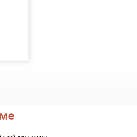
еме
 клей для дерева: