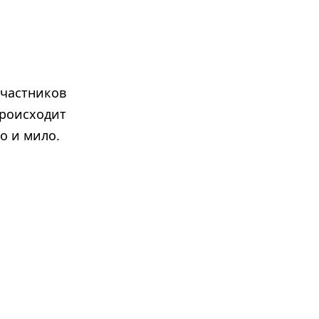
частников
происходит
о и мило.