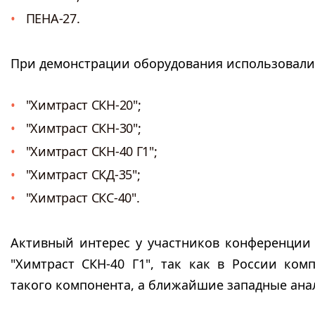
ПЕНА-27.
При демонстрации оборудования использовали
"Химтраст СКН-20";
"Химтраст СКН-30";
"Химтраст СКН-40 Г1";
"Химтраст СКД-35";
"Химтраст СКС-40".
Активный интерес у участников конференции 
"Химтраст СКН-40 Г1", так как в России ком
такого компонента, а ближайшие западные анало