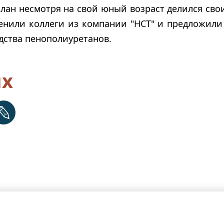
слан несмотря на свой юный возраст делился св
енили коллеги из компании "НСТ" и предложили
дства пенополиуретанов.
ях