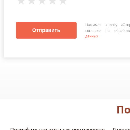
Нажимая кнопку «Отп
Отправить
согласие на обрабо
данных
По
Полиэфир: что это и где применяется
Гидро