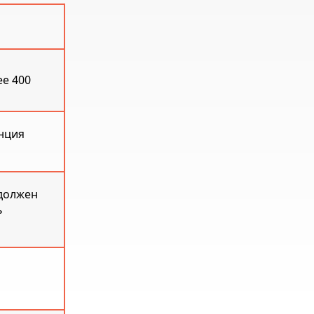
ее 400
нция
 должен
ь