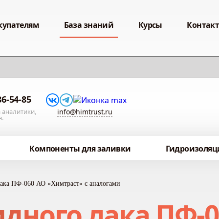
купателям
База знаний
Курсы
Контак
86-54-85
 аналитики,
info@himtrust.ru
я.
Компоненты для заливки
Гидроизоляц
лака ПФ-060 АО «Химтраст» с аналогами
дного лака ПФ-0