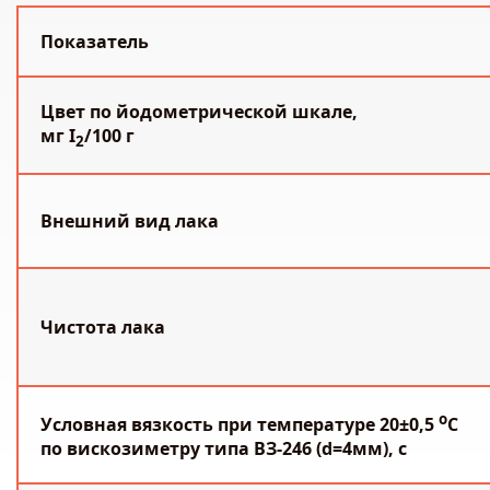
Показатель
Цвет по йодометрической шкале,
мг I
/100 г
2
Внешний вид лака
Чистота лака
о
Условная вязкость при температуре 20±0,5
С
по вискозиметру типа ВЗ-246 (d=4мм), с