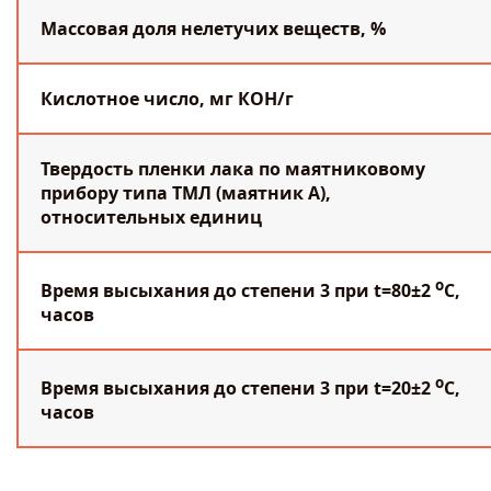
Массовая доля нелетучих веществ, %
Кислотное число, мг КОН/г
Твердость пленки лака по маятниковому
прибору типа ТМЛ (маятник А),
относительных единиц
о
Время высыхания до степени 3 при t=80±2
С,
часов
о
Время высыхания до степени 3 при t=20±2
С,
часов