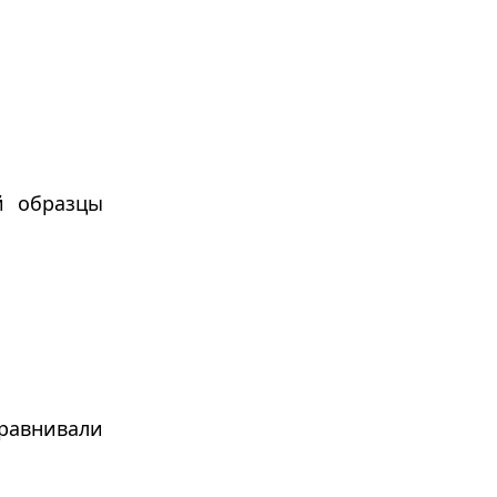
й образцы
равнивали