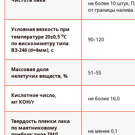
Чистота лака
не более 10 штук. 
от границы налива 
Условная вязкость при
о
температуре 20±0,5
С
90–120
по вискозиметру типа
ВЗ-246 (d=4мм), с
Массовая доля
51–55
нелетучих веществ, %
Кислотное число,
не более 16,0
мг КОН/г
Твердость пленки лака
по маятниковому
не менее 0,1
прибору типа ТМЛ,