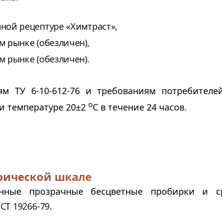
нной рецептуре «Химтраст»,
м рынке (обезличен),
м рынке (обезличен).
ям ТУ 6-10-612-76 и требованиям потребителе
о
и температуре 20±2
С в течение 24 часов.
трической шкале
янные прозрачные бесцветные пробирки и с
СТ 19266-79
.