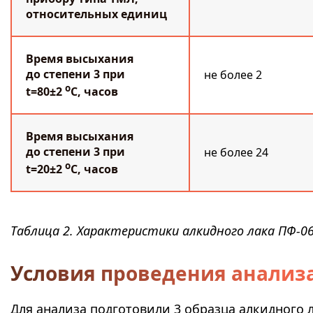
относительных единиц
Время высыхания
до степени 3 при
не более 2
о
t=80±2
С, часов
Время высыхания
до степени 3 при
не более 24
о
t=20±2
С, часов
Таблица 2. Характеристики алкидного лака ПФ-
Условия проведения анализ
Для анализа подготовили 3 образца алкидного л