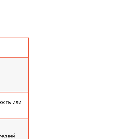
ость или
,
ючений